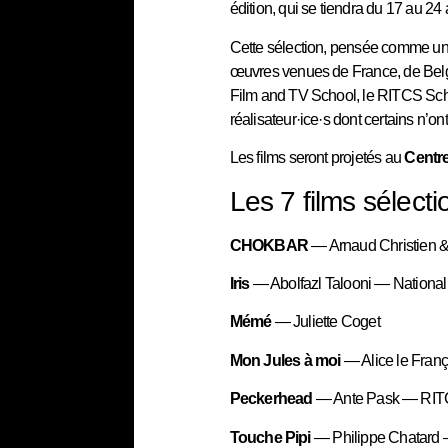
édition, qui se tiendra du 17 au 24 
Cette sélection, pensée comme un 
œuvres venues de France, de Belg
Film and TV School, le RITCS Schoo
réalisateur·ice·s dont certains n’o
Les films seront projetés au
Centre
Les 7 films sélect
CHOKBAR
— Arnaud Christien &
Iris
— Abolfazl Talooni — National
Mémé
— Juliette Coget
Mon Jules à moi
— Alice le Fran
Peckerhead
— Ante Pask — RITC
Touche Pipi
— Philippe Chatar