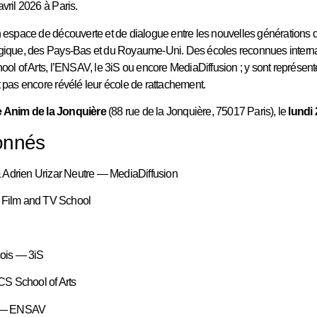
avril 2026 à Paris.
espace de découverte et de dialogue entre les nouvelles générations d
ique, des Pays-Bas et du Royaume-Uni. Des écoles reconnues internat
l of Arts, l’ENSAV, le 3iS ou encore MediaDiffusion ; y sont représen
nt pas encore révélé leur école de rattachement.
 Anim de la Jonquière
(88 rue de la Jonquière, 75017 Paris), le
lundi 
ionnés
 Adrien Urizar Neutre — MediaDiffusion
 Film and TV School
çois — 3iS
S School of Arts
d — ENSAV