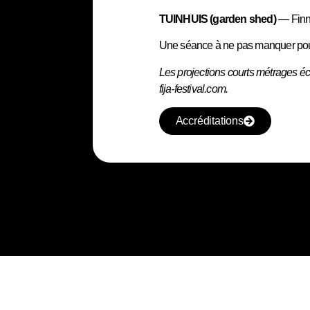
TUINHUIS (garden shed)
— Finn
Une séance à ne pas manquer pour d
Les projections courts métrages é
fija-festival.com.
Accréditations