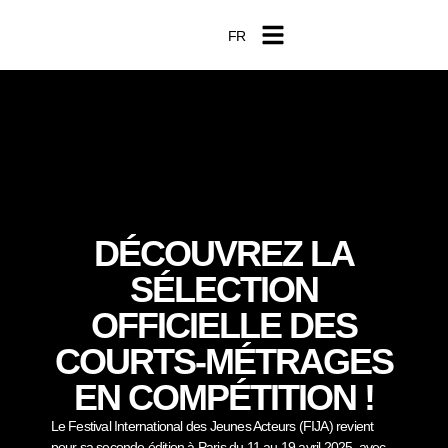
FR
EN
DÉCOUVREZ LA
SÉLECTION
OFFICIELLE DES
COURTS-MÉTRAGES
EN COMPÉTITION !
Le Festival International des Jeunes Acteurs (FIJA) revient
pour sa seconde édition à Paris du 11 au 19 avril 2025, avec