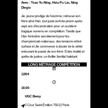
Avec : Tsao Yu-Ning, Hsiu-Fu Liu, Ning
Dingiv
Jie, jeune prodige de l’escrime, retrouve son
frère aîné Han, tout juste sorti de prison après
sept ans d’incarcération pour un accident
tragique survenu en compétition. Tandis que
Han l’entraîne secrètement pour les
championnats nationaux, des tensions refont
surface et Jie commence à douter de la vérité
entourant le passé de son frère. Entre rivalité et
quête de justice, un thriller familial haletant.
LONG MÉTRAGE COMPÉTITION
12/04
16:00
UGC Bercy
2 Cour Saint-Émilion 75012 Paris