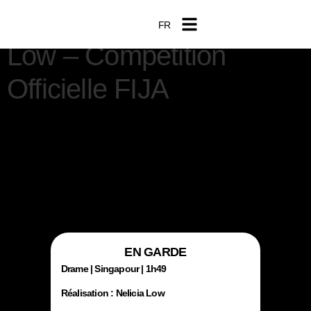
EN GARDE de Nelicia
FR
EN
Low – Compétition
Officielle FIJA
EN GARDE
Drame | Singapour | 1h49
Réalisation : Nelicia Low