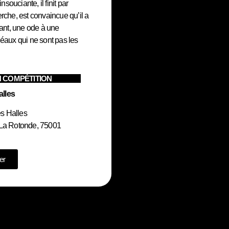
nsouciante, il finit par
rche, est convaincue qu’il a
nt, une ode à une
déaux qui ne sont pas les
 COMPÉTITION
lles
s Halles
 La Rotonde, 75001
er