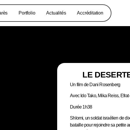
arès
Portfolio
Actualités
Accréditation
LE DESERTE
Un film de Dani Rosenberg
Avec Ido Tako, Mika Reiss, Efra
Durée 1h38
Shlomi, un soldat israélien de dix
bataille pour rejoindre sa petite 