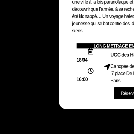
une ville à la fois paranoïaque et i
découvrir que l’armée, à sa reche
été kidnappé… Un voyage haleta
jeunesse qui se bat contre des i
siens.
LONG METRAGE EN
UGC des Ha
18/04
Canopée de
7 place De
16:00
Paris
Réserv